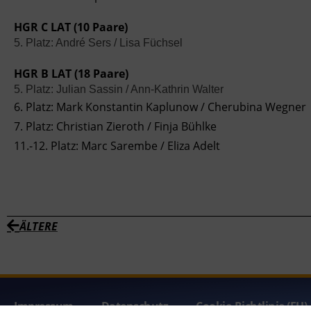
HGR C LAT (10 Paare)
5. Platz: André Sers / Lisa Füchsel
HGR B LAT (18 Paare)
5. Platz: Julian Sassin / Ann-Kathrin Walter
6. Platz: Mark Konstantin Kaplunow / Cherubina Wegner
7. Platz: Christian Zieroth / Finja Bühlke
11.-12. Platz: Marc Sarembe / Eliza Adelt
ÄLTERE
Impressum
Datenschutz
Cookie-Richtlinie (EU)