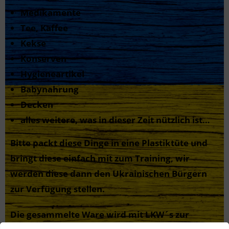
Medikamente
Tee, Kaffee
Kekse
Konserven
Hygieneartikel
Babynahrung
Decken
alles weitere, was in dieser Zeit nützlich ist…
Bitte packt diese Dinge in eine Plastiktüte und
bringt diese einfach mit zum Training, wir
werden diese dann den Ukrainischen Bürgern
zur Verfügung stellen.
Die gesammelte Ware wird mit LKW´s zur