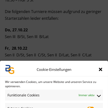
Die folgenden Turniere müssen aufgrund zu geringer
Starterzahlen leider entfallen:
Do, 27.10.22
Sen III B/St, Sen III B/Lat
Fr, 28.10.22
Sen II D/St, Sen II C/St, Sen II D/Lat, Sen II C/Lat
An beiden Tagen werden viele Tanzshows stattfinden,
Cookie-Einstellungen
es lohnt sich also trotzdem vorbeizuschauen!
Wir verwenden Cookies, um unsere Website und unseren Service zu
optimieren.
Newsarchiv
Funktionale Cookies
Immer aktiv