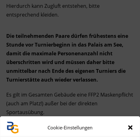
Hierdurch kann Zugluft entstehen, bitte
entsprechend kleiden.
Die teilnehmenden Paare dürfen frühestens eine
Stunde vor Turnierbeginn in das Palais am See,
damit die maximale Personenanzahl nicht
überschritten wird und müssen daher bitte
unmittelbar nach Ende des eigenen Turniers die
Turnierstätte auch wieder verlassen.
Es gilt im Gesamten Gebäude eine FFP2 Maskenpflicht
(auch am Platz!) außer bei der direkten
Sportausübung.
Ansonsten gilt 3G (geimpft, genesen, getestet).
Cookie-Einstellungen